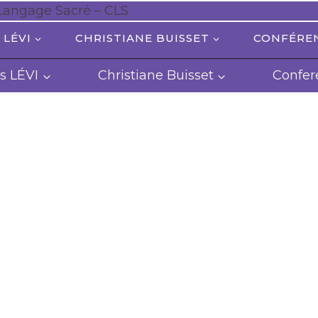
 LÉVI
CHRISTIANE BUISSET
CONFÉRE
s LÉVI
Christiane Buisset
Confer