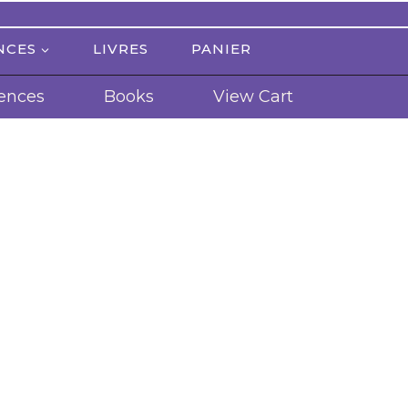
NCES
LIVRES
PANIER
ences
Books
View Cart