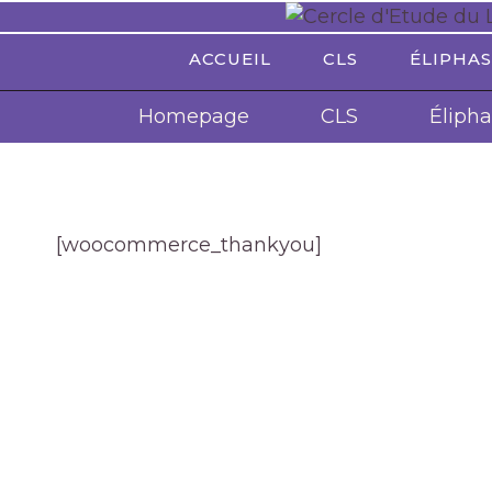
Aller
au
ACCUEIL
CLS
ÉLIPHAS
contenu
Homepage
CLS
Élipha
[woocommerce_thankyou]