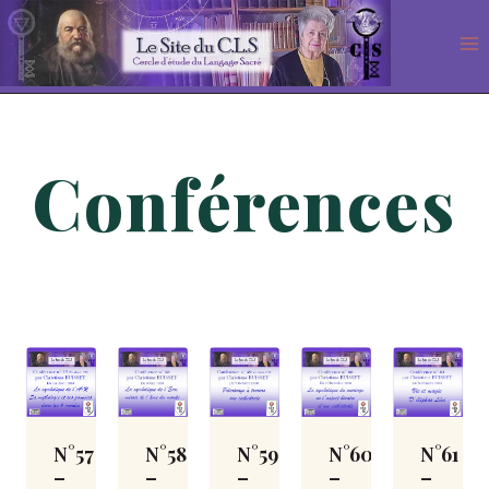
Aller
au
contenu
Conférences
N°57
N°58
N°59
N°60
N°61
–
–
–
–
–