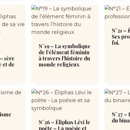
N°21 – 
Ses pro
foi.
e
N°19 – La symbolique
de l’élément féminin
 – 1ère
à travers l’histoire du
e et de
monde religieux
lisme
N°27 –
du bina
N°26 – Éliphas Lévi le
poète – La poésie et