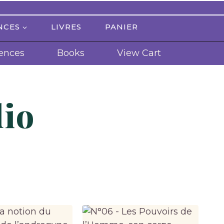
NCES
LIVRES
PANIER
ences
Books
View Cart
dio