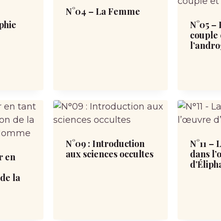
N°04 – La Femme
phie
N°05 – 
couple 
l’andr
N°09 : Introduction
N°11 – 
aux sciences occultes
dans l
r en
d’Éliph
de la