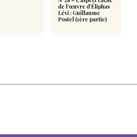
N°28 – L’aspect caché
de l’œuvre d’Éliphas
Lévi : Guillaume
Postel (1ère partie)