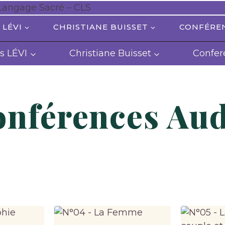
 LÉVI
CHRISTIANE BUISSET
CONFÉRE
s LÉVI
Christiane Buisset
Confer
nférences Au