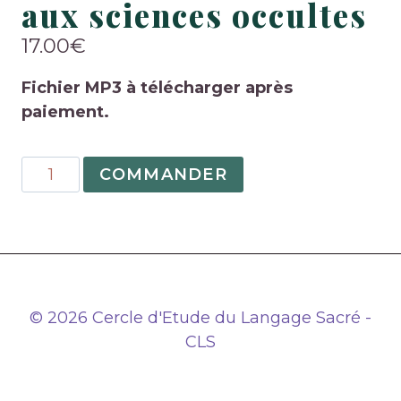
aux sciences occultes
17.00
€
Fichier MP3 à télécharger après
paiement.
quantité
COMMANDER
de
N°09
:
Introduction
aux
sciences
© 2026 Cercle d'Etude du Langage Sacré -
occultes
CLS