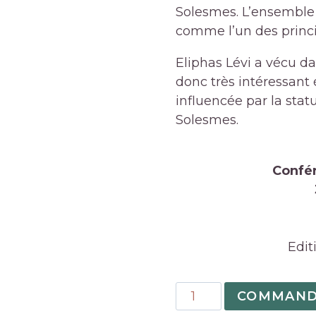
Solesmes. L’ensemble 
comme l’un des princ
Eliphas Lévi a vécu d
donc très intéressant
influencée par la stat
Solesmes.
Confér
Edit
quantité
COMMAND
de