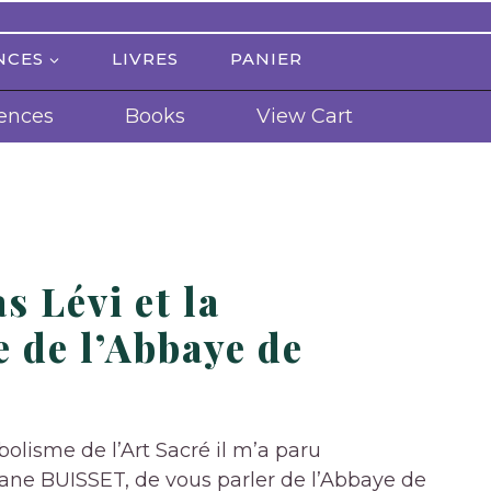
NCES
LIVRES
PANIER
ences
Books
View Cart
s Lévi et la
 de l’Abbaye de
olisme de l’Art Sacré il m’a paru
tiane BUISSET, de vous parler de l’Abbaye de