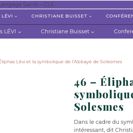
 LÉVI
CHRISTIANE BUISSET
CONFÉRE
s LÉVI
Christiane Buisset
Confer
Éliphas Lévi et la symbolique de l’Abbaye de Solesmes
46 – Élipha
symbolique
Solesmes
Dans le cadre du symb
intéressant, dit Chris