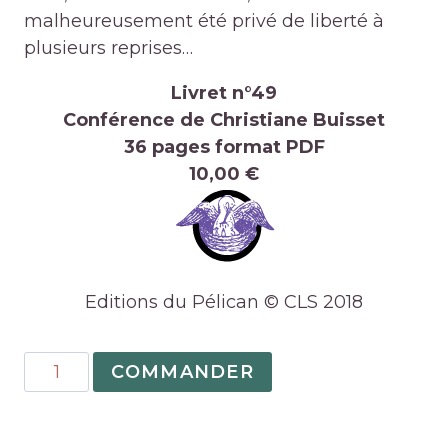
malheureusement été privé de liberté à
plusieurs reprises…
Livret n°49
Conférence de Christiane Buisset
36 pages format PDF
10,00 €
Editions du Pélican © CLS 2018
quantité
COMMANDER
de
49
–