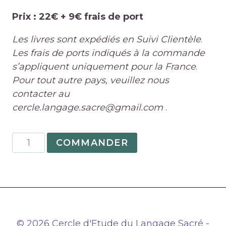
Prix : 22€ + 9€ frais de port
Les livres sont expédiés en Suivi Clientèle
.
Les frais de ports indiqués à la commande
s’appliquent uniquement pour la France
.
Pour tout autre pays, veuillez nous
contacter au
cercle.langage.sacre@gmail.com
.
quantité
COMMANDER
de
Cours
Complet
d’Astrologie
-
Tome
© 2026 Cercle d'Etude du Langage Sacré -