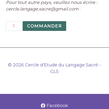
Pour tout autre pays, veuillez nous écrire :
cercle.langage.sacre@gmail.com
.
quantité
COMMANDER
de
L’ABC
d’Éliphas
LÉVI
-
par
© 2026 Cercle d'Etude du Langage Sacré -
Christiane
CLS
BUISSET
Facebook