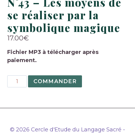
N°43 – Les moyens de
se réaliser par la
symbolique magique
17.00
€
Fichier MP3 à télécharger après
paiement.
quantité
COMMANDER
de
N°43
–
Les
moyens
de
© 2026 Cercle d'Etude du Langage Sacré -