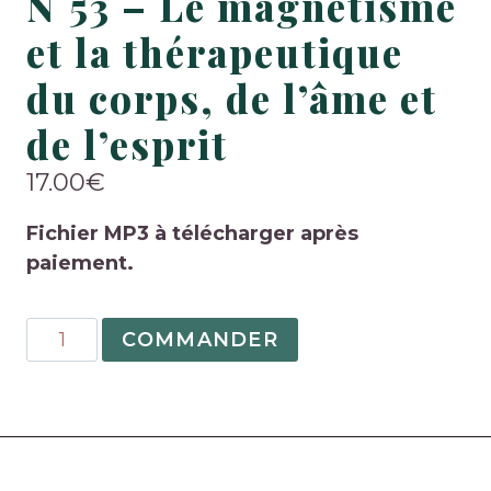
N°53 – Le magnétisme
et la thérapeutique
du corps, de l’âme et
de l’esprit
17.00
€
Fichier MP3 à télécharger après
paiement.
quantité
COMMANDER
de
N°53
–
Le
magnétisme