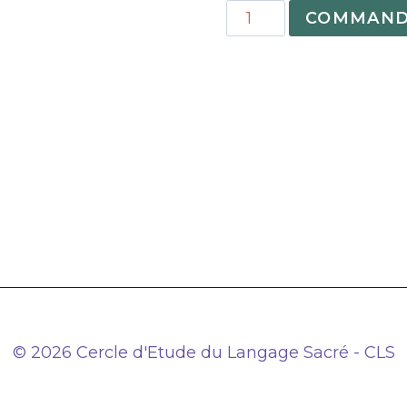
quantité
COMMAND
de
N°56
–
Etude
de
l’air
«
verseau
»
dans
le
thème
d’Éliphas
© 2026 Cercle d'Etude du Langage Sacré - CLS
Lévi