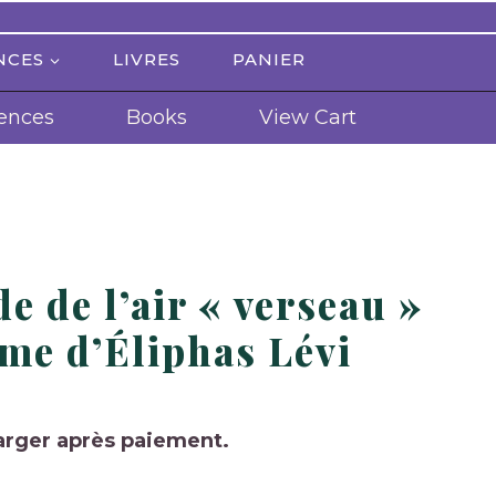
NCES
LIVRES
PANIER
ences
Books
View Cart
e de l’air « verseau »
ème d’Éliphas Lévi
arger après paiement.