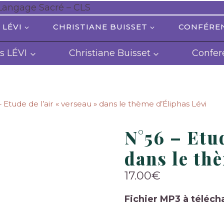
 LÉVI
CHRISTIANE BUISSET
CONFÉRE
s LÉVI
Christiane Buisset
Confer
 Etude de l’air « verseau » dans le thème d’Éliphas Lévi
N°56 – Etud
dans le th
17.00
€
Fichier MP3 à téléch